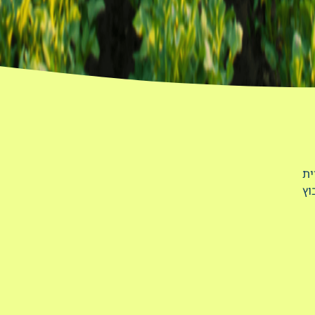
ית
 קיבוץ